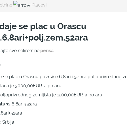
etnine
Placevi
daje se plac u Orascu
.6,8ari+polj.zem.52ara
ajte sve nekretnine;
perisa
s
 se plac u Orascu povrsine 6,8ari i 52 ara poljoprivrednog ze
laca je 3000,00EUR-a po aru.
oljoprivrednog zemljista je 1200,00EUR-a po aru
tura
: 6,8ari+52ara
6,8ari+52ara
a
: Srbija