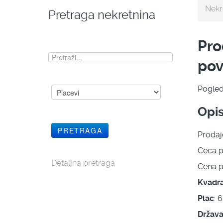
Nekr
Pretraga nekretnina
Pro
pov
Pogled
Opi
Prodaje
Ceca p
Detaljna pretraga
Cena p
Kvadra
Plac
: 
Držav