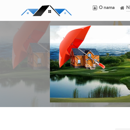
O nama
N