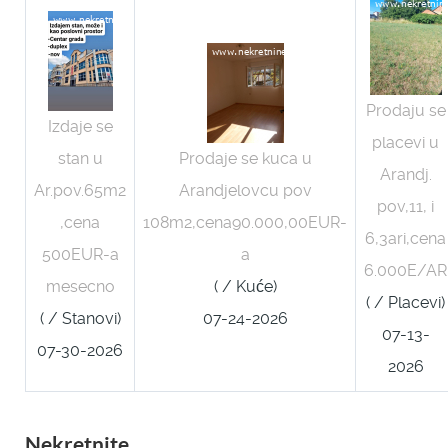
Prodaju se
Izdaje se
placevi u
stan u
Prodaje se kuca u
Arandj.
Ar.pov.65m2
Arandjelovcu pov
pov,11, i
,cena
108m2,cena90.000,00EUR-
6,3ari,cena
500EUR-a
a
6.000E/AR
mesecno
( / Kuće)
( / Placevi)
( / Stanovi)
07-24-2026
07-13-
07-30-2026
2026
Nekretnite