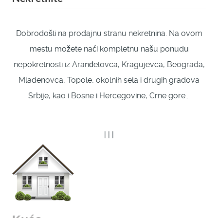
Dobrodošli na prodajnu stranu nekretnina. Na ovom
mestu možete naći kompletnu našu ponudu
nepokretnosti iz Aranđelovca, Kragujevca, Beograda,
Mladenovca, Topole, okolnih sela i drugih gradova
Srbije, kao i Bosne i Hercegovine, Crne gore...
|
|
|