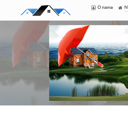
O nama
N