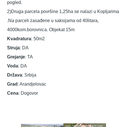
pogled.
2)Druga parcela površine 1,25ha se nalazi u Kopljarima
.Na parceli zasađene u saksijama od 40litara,
4000kom.borovnica. Objekat 15m
Kvadratura
: 50m2
Struja
: DA
Grejanje
: TA
Voda
: DA
Država
: Srbija
Grad
: Arandjelovac
Cena
: Dogovor