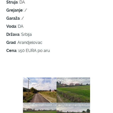
Struja
: DA
Grejanje
: /
Garaža
: /
Voda
: DA
Država
: Srbija
Grad
: Arandjelovac
Cena
: 150 EURA po aru