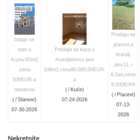
Prodaju se
Izdaje se
placevi u
stan u
Prodaje se kuca u
Arandj.
Ar.pov.65m2
Arandjelovcu pov
pov,11, i
,cena
108m2,cena90.000,00EUR-
6,3ari,cena
500EUR-a
a
6.000E/AR
mesecno
( / Kuće)
( / Placevi)
( / Stanovi)
07-24-2026
07-13-
07-30-2026
2026
Nekretnite